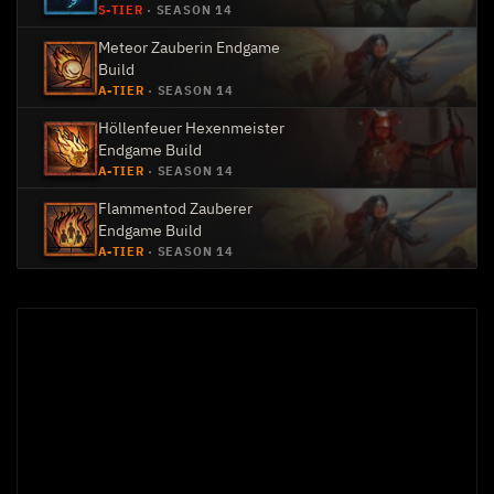
S-TIER
·
SEASON 14
Meteor Zauberin Endgame
Build
A-TIER
·
SEASON 14
Höllenfeuer Hexenmeister
Endgame Build
A-TIER
·
SEASON 14
Flammentod Zauberer
Endgame Build
A-TIER
·
SEASON 14