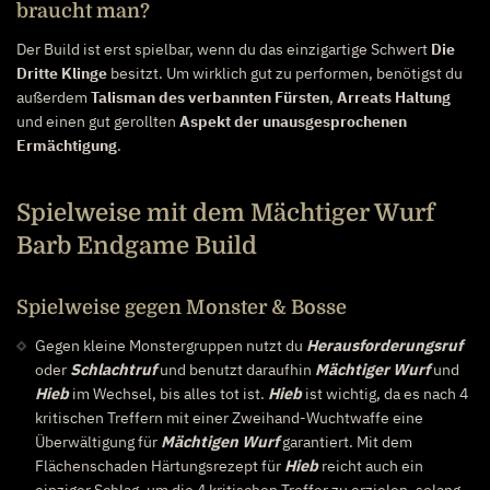
braucht man?
Der Build ist erst spielbar, wenn du das einzigartige Schwert
Die
Dritte Klinge
besitzt. Um wirklich gut zu performen, benötigst du
außerdem
Talisman des verbannten Fürsten
,
Arreats Haltung
und einen gut gerollten
Aspekt der unausgesprochenen
Ermächtigung
.
Spielweise mit dem Mächtiger Wurf
Barb Endgame Build
Spielweise gegen Monster & Bosse
Gegen kleine Monstergruppen nutzt du
Herausforderungsruf
oder
Schlachtruf
und benutzt daraufhin
Mächtiger Wurf
und
Hieb
im Wechsel, bis alles tot ist.
Hieb
ist wichtig, da es nach 4
kritischen Treffern mit einer Zweihand-Wuchtwaffe eine
Überwältigung für
Mächtigen Wurf
garantiert. Mit dem
Flächenschaden Härtungsrezept für
Hieb
reicht auch ein
einziger Schlag, um die 4 kritischen Treffer zu erzielen, solang