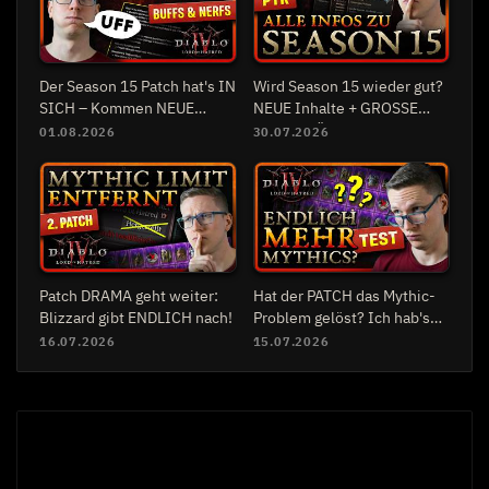
Der Season 15 Patch hat's IN
Wird Season 15 wieder gut?
SICH – Kommen NEUE
NEUE Inhalte + GROSSE
Meta-Builds?
Blizzcon Überraschung?
01.08.2026
30.07.2026
Patch DRAMA geht weiter:
Hat der PATCH das Mythic-
Blizzard gibt ENDLICH nach!
Problem gelöst? Ich hab's
getestet!
16.07.2026
15.07.2026