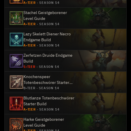
A-TIER
·
SEASON 14
Stachel Geistgeborener
Level Guide
A-TIER
·
SEASON 14
Lazy Skelett Diener Necro
Endgame Build
A-TIER
·
SEASON 14
Zerfetzen Druide Endgame
Build
S-TIER
·
SEASON 14
Knochenspeer
Totenbeschwörer Starter
Build
B-TIER
·
SEASON 14
Blutlanze Totenbeschwörer
Starter Build
A-TIER
·
SEASON 14
Harke Geistgeborener
Level Guide
A-TIER
·
SEASON 14