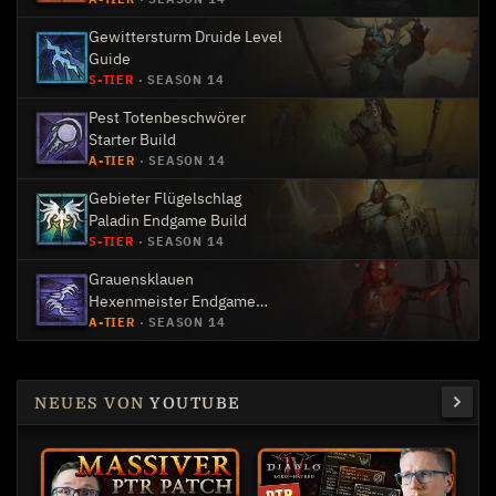
Gewittersturm Druide Level
Guide
S-TIER
·
SEASON 14
Pest Totenbeschwörer
Starter Build
A-TIER
·
SEASON 14
Gebieter Flügelschlag
Paladin Endgame Build
S-TIER
·
SEASON 14
Grauensklauen
Hexenmeister Endgame
Build
A-TIER
·
SEASON 14
NEUES VON
YOUTUBE