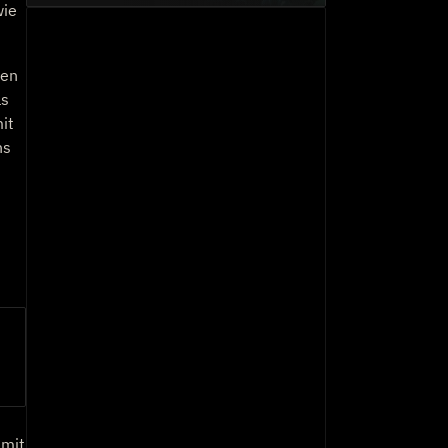
wie
nen
ls
it
ns
amit