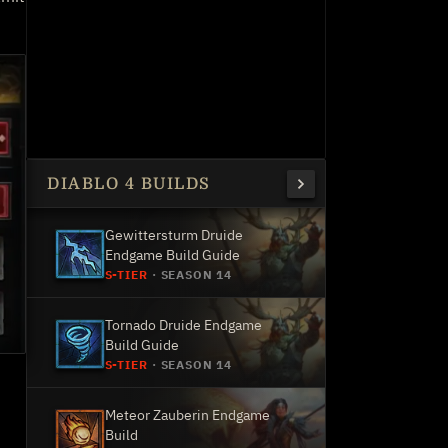
DIABLO 4 BUILDS
Gewittersturm Druide
Endgame Build Guide
S-TIER
·
SEASON 14
Tornado Druide Endgame
Build Guide
S-TIER
·
SEASON 14
Meteor Zauberin Endgame
Build