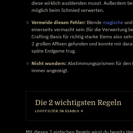
diese wirklich ausblenden musst. Außerdem benö
möglich beim Schmied verwerten.
Vermeide diesen Fehler:
Blende
magische
un
einerseits vermacht sein (für die Verwertung b
Crafting-Basis für richtig starke Items also se
2 großen Affixen gefunden und konnte mir darau
späte Endgame trug.
Nicht wundern:
Abstimmungsprismen für den Ho
immer angezeigt.
Die 2 wichtigsten Regeln
LOOTFILTER IN DIABLO 4
Mit diesen 2 einfachen Regeln wirst du bereits He