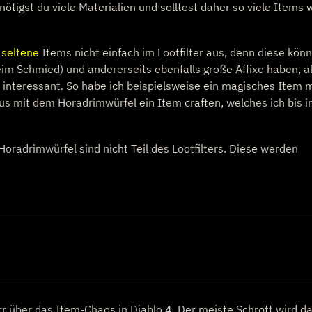
tigst du viele Materialien und solltest daher so viele Items 
d
seltene
Items nicht einfach im Lootfilter aus, denn diese kön
eim Schmied) und andererseits ebenfalls große Affixe haben, a
hr interessant. So habe ich beispielsweise ein magisches Item m
s mit dem Horadrimwürfel ein Item craften, welches ich bis i
radrimwürfel sind nicht Teil des Lootfilters. Diese werden
rr über das Item-Chaos in Diablo 4. Der meiste Schrott wird d