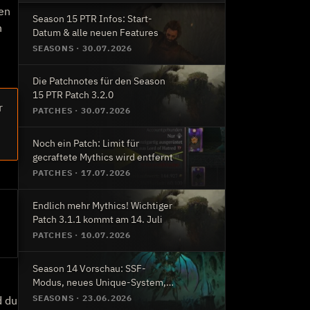
ren
Season 15 PTR Infos: Start-
n
Datum & alle neuen Features
SEASONS
·
30.07.2026
Die Patchnotes für den Season
15 PTR Patch 3.2.0
r
PATCHES
·
30.07.2026
Noch ein Patch: Limit für
gecraftete Mythics wird entfernt
PATCHES
·
17.07.2026
Endlich mehr Mythics! Wichtiger
Patch 3.1.1 kommt am 14. Juli
PATCHES
·
10.07.2026
Season 14 Vorschau: SSF-
Modus, neues Unique-System,
Ranglisten Rewards
SEASONS
·
23.06.2026
d du