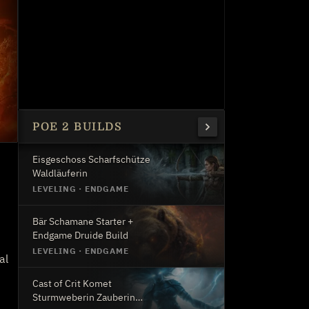
POE 2 BUILDS
Eisgeschoss Scharfschütze
Waldläuferin
LEVELING
·
ENDGAME
Bär Schamane Starter +
Endgame Druide Build
LEVELING
·
ENDGAME
al
Cast of Crit Komet
Sturmweberin Zauberin