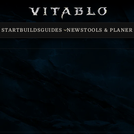
START
BUILDS
GUIDES
NEWS
TOOLS & PLANER