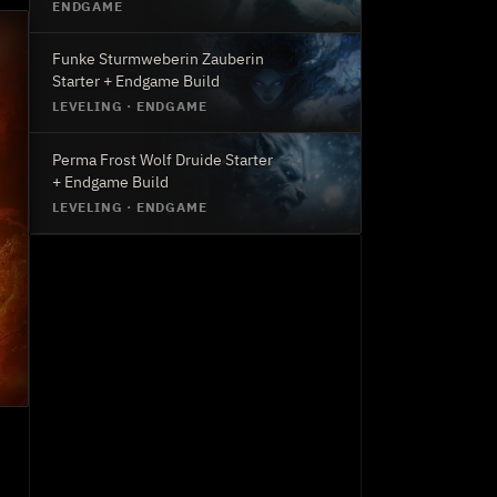
Endgame Build
ENDGAME
Funke Sturmweberin Zauberin
Starter + Endgame Build
LEVELING
·
ENDGAME
Perma Frost Wolf Druide Starter
+ Endgame Build
LEVELING
·
ENDGAME