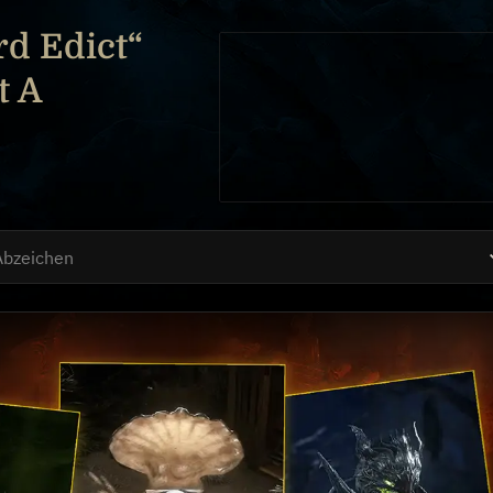
rd Edict“
t A
Abzeichen