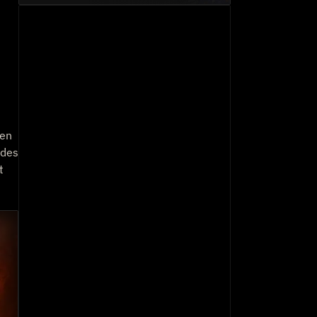
den
 des
t