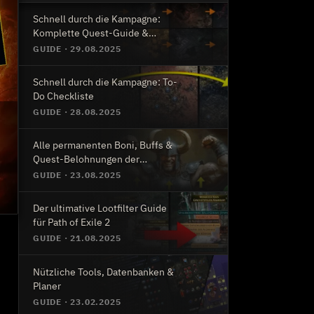
Schnell durch die Kampagne:
Komplette Quest-Guide &
Allgemeine Tipps
GUIDE
·
29.08.2025
Schnell durch die Kampagne: To-
Do Checkliste
GUIDE
·
28.08.2025
Alle permanenten Boni, Buffs &
Quest-Belohnungen der
Kampagne
GUIDE
·
23.08.2025
Der ultimative Lootfilter Guide
für Path of Exile 2
GUIDE
·
21.08.2025
Nützliche Tools, Datenbanken &
Planer
GUIDE
·
23.02.2025