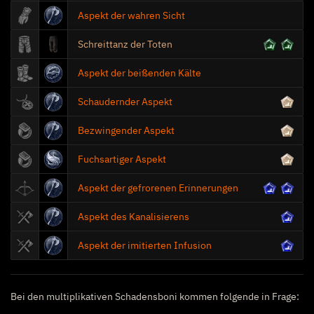
Aspekt der wahren Sicht
Schattentänzer
Schreittanz der Toten
15
Kälteinfusion
Aspekt der beißenden Kälte
Schaudernder Aspekt
Bezwingender Aspekt
Überwältigung
Fuchsartiger Aspekt
Aspekt der gefrorenen Erinnerungen
Aspekt des Kanalisierens
Aspekt der imitierten Infusion
Abklingzeitreduktion
Bei den multiplikativen Schadensboni kommen folgende in Frage: