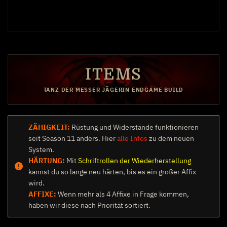
Aufladungen und
Abklingzeitreduktion
Wild und unauffällig
ITEMS
15
Verschleierung
TANZ DER MESSER JÄGERIN ENDGAME BUILD
ZÄHIGKEIT:
Rüstung und Widerstände funktionieren
Wildheit
seit Season 11 anders. Hier
alle Infos
zu dem neuen
System.
HÄRTUNG:
Mit
Schriftrollen der Wiederherstellung
kannst du so lange neu härten, bis es ein großer Affix
wird.
AFFIXE:
Wenn mehr als 4 Affixe in Frage kommen,
haben wir diese nach Priorität sortiert.
Entschlossenheit