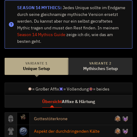
SEASON 14 MYTHICS:
Jedes Unique sollte im Endgame
durch seine gleichnamige mythische Version ersetzt
werden. Du kannst aber nur ein selbst gecraftetes
Berechnung
Mythic tragen und musst den Rest finden. In meinem
Season 14 Mythics Guide
zeige ich dir, wie das am
4
Dunkler Schleier
besten geht.
VARIANTE 1
VARIANTE 2
Unique Setup
Mythisches Setup
Heilung
= Großer Affix
= Vollendung
= beides
Übersicht
Affixe & Härtung
Gottestöterkrone
Bewegungsgeschwindigkeit
Aspekt der durchdringenden Kälte