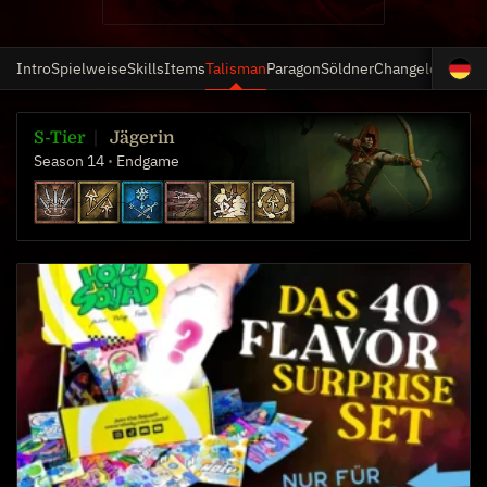
Intro
Spielweise
Skills
Items
Talisman
Paragon
Söldner
Changelog
S-Tier
Jägerin
Season 14
Endgame