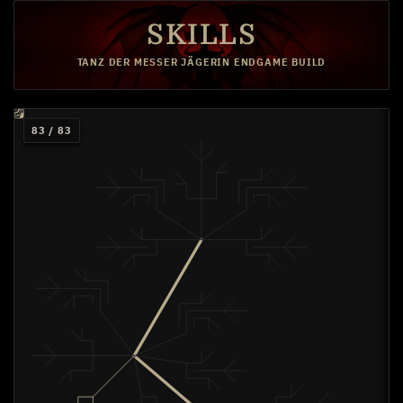
SKILLS
TANZ DER MESSER JÄGERIN ENDGAME BUILD
15
15
15
15
1
4
83 / 83