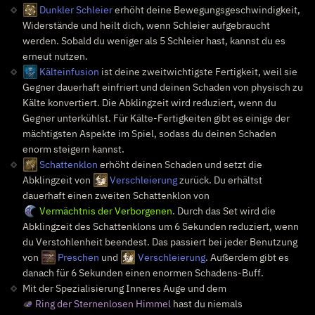
Dunkler Schleier
erhöht deine Bewegungsgeschwindigkeit,
Widerstände und heilt dich, wenn Schleier aufgebraucht
werden. Sobald du weniger als 5 Schleier hast, kannst du es
erneut nutzen.
Kälteinfusion
ist deine zweitwichtigste Fertigkeit, weil sie
Gegner dauerhaft einfriert und deinen Schaden von physisch zu
Kälte konvertiert. Die Abklingzeit wird reduziert, wenn du
Gegner unterkühlst. Für Kälte-Fertigkeiten gibt es einige der
mächtigsten Aspekte im Spiel, sodass du deinen Schaden
enorm steigern kannst.
Schattenklon
erhöht deinen Schaden und setzt die
Abklingzeit von
Verschleierung
zurück. Du erhältst
dauerhaft einen zweiten Schattenklon von
Vermächtnis der Verborgenen
. Durch das Set wird die
Abklingzeit des Schattenklons um 6 Sekunden reduziert, wenn
du Verstohlenheit beendest. Das passiert bei jeder Benutzung
von
Preschen
und
Verschleierung
. Außerdem gibt es
danach für 6 Sekunden einen enormen Schadens-Buff.
Mit der Spezialisierung Inneres Auge und dem
Ring der Sternenlosen Himmel
hast du niemals