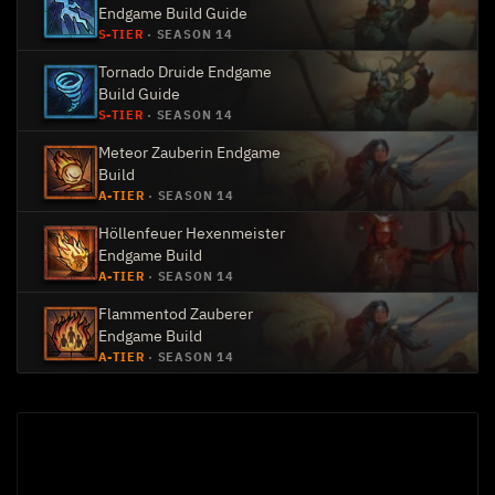
Endgame Build Guide
S-TIER
·
SEASON 14
Tornado Druide Endgame
Build Guide
S-TIER
·
SEASON 14
Meteor Zauberin Endgame
Build
A-TIER
·
SEASON 14
Höllenfeuer Hexenmeister
Endgame Build
A-TIER
·
SEASON 14
Flammentod Zauberer
Endgame Build
A-TIER
·
SEASON 14