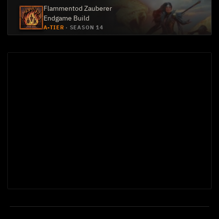
Flammentod Zauberer
Endgame Build
A-TIER
·
SEASON 14