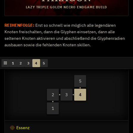
LAZY TRIPLE GOLEM NECRO ENDGAME BUILD
Blutjungfrau
REIHENFOLGE:
Erst so schnell wie möglich alle legendären
Knoten freischalten, dann die Glyphen einsetzen, dann alle
1
Armee der Toten
seltenen Knoten aktivieren und abschließend die Glyphenradien
ausbauen sowie die fehlenden Knoten skillen.
Bonus auf passive Fertigkeit
1
2
3
4
5
5
2
3
4
1
Abklingzeitreduktion
Essenz