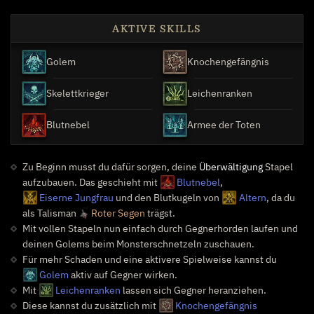
AKTIVE SKILLS
Golem
Knochengefängnis
Skelettkrieger
Leichenranken
Blutnebel
Armee der Toten
Zu Beginn musst du dafür sorgen, deine
Überwältigung
Stapel
aufzubauen. Das geschieht mit
Blutnebel
,
Eiserne Jungfrau
und den Blutkugeln von
Altern
, da du
als Talisman
Roter Segen
trägst.
Mit vollen Stapeln nun einfach durch Gegnerhorden laufen und
deinen Golems beim Monsterschnetzeln zuschauen.
Für mehr Schaden und eine aktivere Spielweise kannst du
Golem
aktiv auf Gegner wirken.
Mit
Leichenranken
lassen sich Gegner heranziehen.
Diese kannst du zusätzlich mit
Knochengefängnis