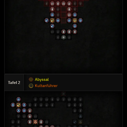
Abyssal
2
Kultanführer