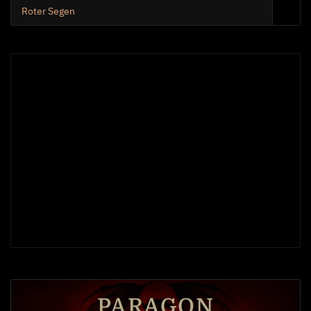
Entschlossenheit
Roter Segen
Lebensader
10
Eiserne Jungfrau
Wildheit und Überwältigen
Hinrichten und Stählung
PARAGON