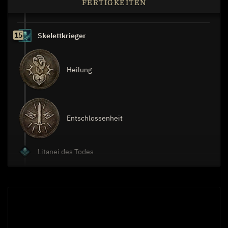
FERTIGKEITEN
15
Skelettkrieger
Heilung
Entschlossenheit
Litanei des Todes
1
Leichenranken
Kritische Trefferchance