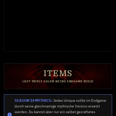
Verwundbar
Hierher!
ITEMS
15
Golem
LAZY TRIPLE GOLEM NECRO ENDGAME BUILD
SEASON 14 MYTHICS:
Jedes Unique sollte im Endgame
Entschlossenheit,
durch seine gleichnamige mythische Version ersetzt
Überwältigen oder Wildheit
werden. Du kannst aber nur ein selbst gecraftetes