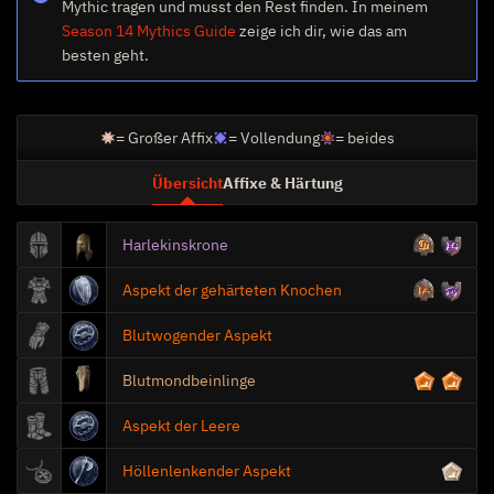
Mythic tragen und musst den Rest finden. In meinem
Season 14 Mythics Guide
zeige ich dir, wie das am
besten geht.
Schadensbonus
= Großer Affix
= Vollendung
= beides
Übersicht
Affixe & Härtung
Grabesblüte
Harlekinskrone
Aspekt der gehärteten Knochen
1
Blutnebel
Blutwogender Aspekt
Blutmondbeinlinge
Überwältigen
Aspekt der Leere
Höllenlenkender Aspekt