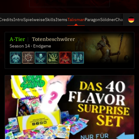
Credits
Intro
Spielweise
Skills
Items
Talisman
Paragon
Söldner
Changelog
A-Tier
Totenbeschwörer
Season 14
Endgame