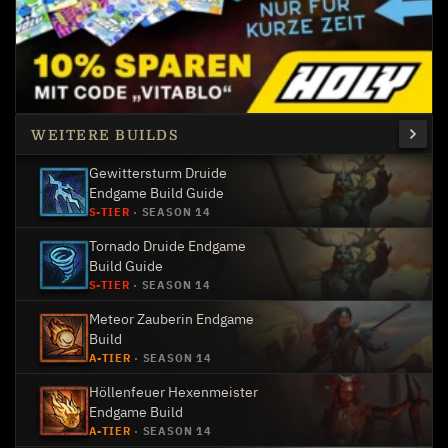
WEITERE BUILDS
Gewittersturm Druide
Endgame Build Guide
S-TIER
·
SEASON 14
Tornado Druide Endgame
Build Guide
S-TIER
·
SEASON 14
Meteor Zauberin Endgame
Build
A-TIER
·
SEASON 14
Höllenfeuer Hexenmeister
Endgame Build
A-TIER
·
SEASON 14