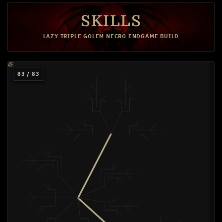
SKILLS
LAZY TRIPLE GOLEM NECRO ENDGAME BUILD
15
15
15
10
1
1
1
1
83 / 83