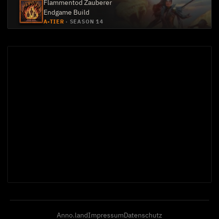
Flammentod Zauberer
Endgame Build
A-TIER
·
SEASON 14
Anno.land
Impressum
Datenschutz