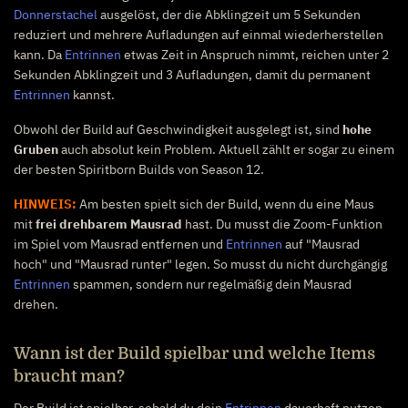
Donnerstachel
ausgelöst, der die Abklingzeit um 5 Sekunden
reduziert und mehrere Aufladungen auf einmal wiederherstellen
kann. Da
Entrinnen
etwas Zeit in Anspruch nimmt, reichen unter 2
Sekunden Abklingzeit und 3 Aufladungen, damit du permanent
Entrinnen
kannst.
Obwohl der Build auf Geschwindigkeit ausgelegt ist, sind
hohe
Gruben
auch absolut kein Problem. Aktuell zählt er sogar zu einem
der besten Spiritborn Builds von Season 12.
HINWEIS:
Am besten spielt sich der Build, wenn du eine Maus
mit
frei drehbarem Mausrad
hast. Du musst die Zoom-Funktion
im Spiel vom Mausrad entfernen und
Entrinnen
auf "Mausrad
hoch" und "Mausrad runter" legen. So musst du nicht durchgängig
Entrinnen
spammen, sondern nur regelmäßig dein Mausrad
drehen.
Wann ist der Build spielbar und welche Items
braucht man?
Der Build ist spielbar, sobald du dein
Entrinnen
dauerhaft nutzen