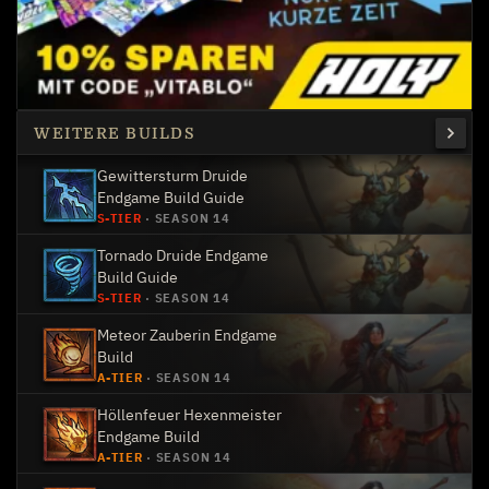
WEITERE BUILDS
Gewittersturm Druide
Endgame Build Guide
S-TIER
·
SEASON 14
Tornado Druide Endgame
Build Guide
S-TIER
·
SEASON 14
Meteor Zauberin Endgame
Build
A-TIER
·
SEASON 14
Höllenfeuer Hexenmeister
Endgame Build
A-TIER
·
SEASON 14