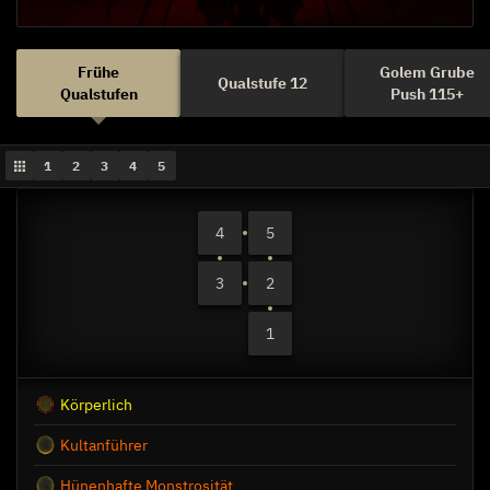
Frühe
Golem Grube
Qualstufe 12
Qualstufen
Push 115+
1
2
3
4
5
4
5
3
2
1
Körperlich
Kultanführer
Hünenhafte Monstrosität