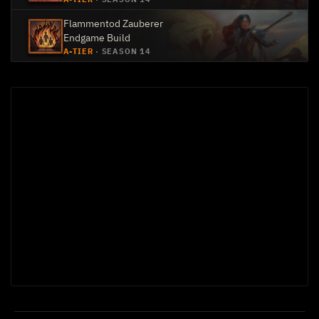
Flammentod Zauberer
Endgame Build
A-TIER
·
SEASON 14