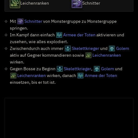
Leichenranken
Schnitter
Mit
Schnitter
von Monstergruppe zu Monstergruppe
springen.
Im Kampf dann einfach
Armee der Toten
aktivieren und
zusehen, wie alles explodiert.
Zwischendurch auch immer
Skelettkrieger
und
Golem
aktiv auf Gegner kommandieren sowie
Leichenranken
wirken.
Gegen Bosse zu Beginn
Skelettkrieger
,
Golem
und
Leichenranken
wirken, danach
Armee der Toten
einsetzen, bis er tot ist.