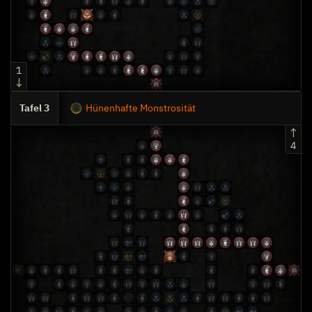
1
3
Hünenhafte Monstrosität
4