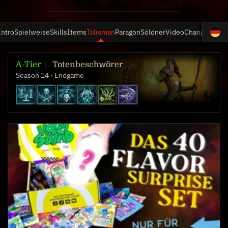
Intro
Spielweise
Skills
Items
Talisman
Paragon
Söldner
Video
Changelog
A-Tier
Totenbeschwörer
Season 14
Endgame