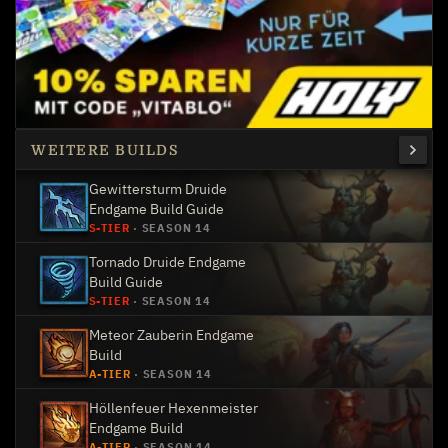
WEITERE BUILDS
Gewittersturm Druide
Endgame Build Guide
S-TIER
·
SEASON 14
Tornado Druide Endgame
Build Guide
S-TIER
·
SEASON 14
Meteor Zauberin Endgame
Build
A-TIER
·
SEASON 14
Höllenfeuer Hexenmeister
Endgame Build
A-TIER
·
SEASON 14