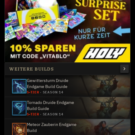
WEITERE BUILDS
Gewittersturm Druide
Endgame Build Guide
S-TIER
·
SEASON 14
Tornado Druide Endgame
Build Guide
S-TIER
·
SEASON 14
Meteor Zauberin Endgame
Build