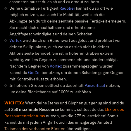
ansonsten musst du es ab und zu erneut zaubern.
Deine ultimative Fertigkeit
Raubtier
kannst du so oft wie
möglich nutzen, u.a. auch für Mobilität, weil sich die
Abklingzeiten durch deine zentrale passive Fertigkeit erneuern.
Sie macht dich unaufhaltsam und erhöht deine
Angriffsgeschwindigkeit und deinen Schaden.
Vortex
wird durch ein Runenwort ausgelöst und profitiert von
deinen Skillpunkten, auch wenn es sich nicht in deiner
Aktionsleiste befindet. Sie ist in höheren Gruben extrem
wichtig, weil es Gegner zusammenzieht und niederschlägt.
Nachdem Gegner von
Vortex
zusammengezogen wurden,
kannst du
Geißel
benutzen, um deinen Schaden gegen Gegner
mit Kontrollverlust zu erhöhen.
In höheren Gruben solltest du dauerhaft
Panzerhaut
nutzen,
um deine Blockchance auf 100% zu erhöhen.
WICHTIG:
Wenn deine Items und Glyphen gut genug sind und du
auf
250 maximale Ressource
kommst, solltest du das
Elixier des
Ressourcenreichtums
nutzen, um die 275 zu erreichen! Somit
kannst du mit jedem Angriff durch das einzigartige Amulett
Talisman des verbannten Fürsten
überwältigen.