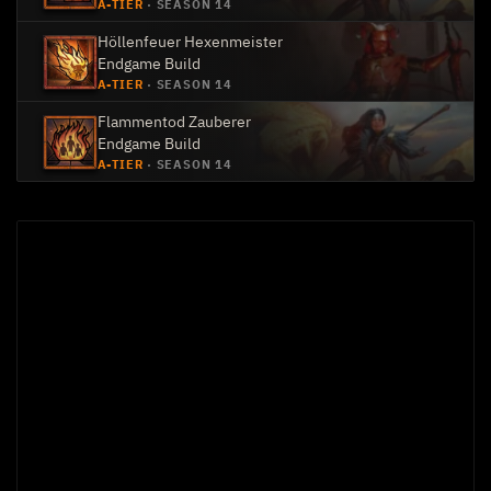
A-TIER
·
SEASON 14
Höllenfeuer Hexenmeister
Endgame Build
A-TIER
·
SEASON 14
Flammentod Zauberer
Endgame Build
A-TIER
·
SEASON 14