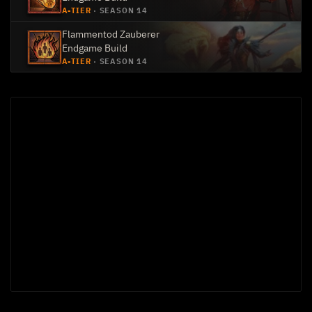
A-TIER
·
SEASON 14
Flammentod Zauberer
Endgame Build
A-TIER
·
SEASON 14