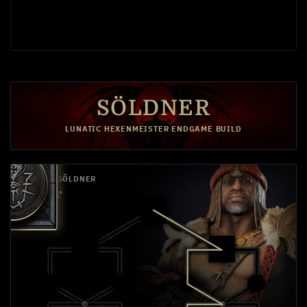
SÖLDNER
LUNATIC HEXENMEISTER ENDGAME BUILD
PRIMÄR-SÖLDNER
Raheir