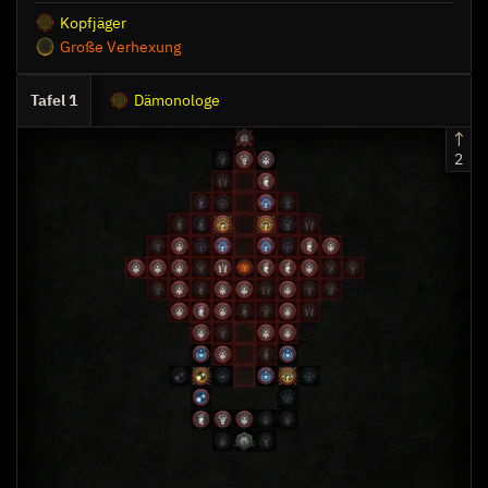
Kopfjäger
Große Verhexung
1
Dämonologe
2