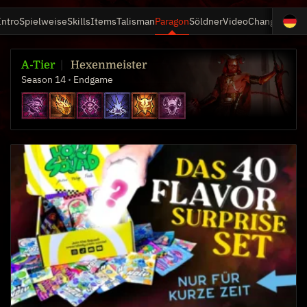
Intro
Spielweise
Skills
Items
Talisman
Paragon
Söldner
Video
Changelog
A-Tier
Hexenmeister
Season 14
Endgame