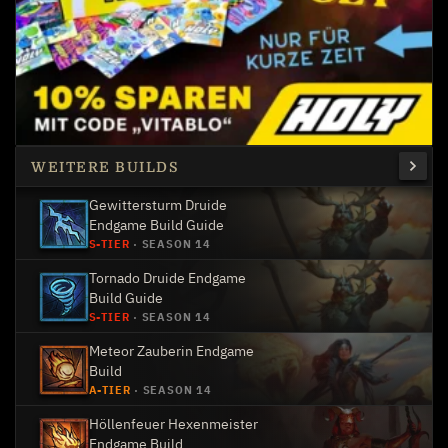
WEITERE BUILDS
Gewittersturm Druide
Endgame Build Guide
S-TIER
·
SEASON 14
Tornado Druide Endgame
Build Guide
S-TIER
·
SEASON 14
Meteor Zauberin Endgame
Build
A-TIER
·
SEASON 14
Höllenfeuer Hexenmeister
Endgame Build