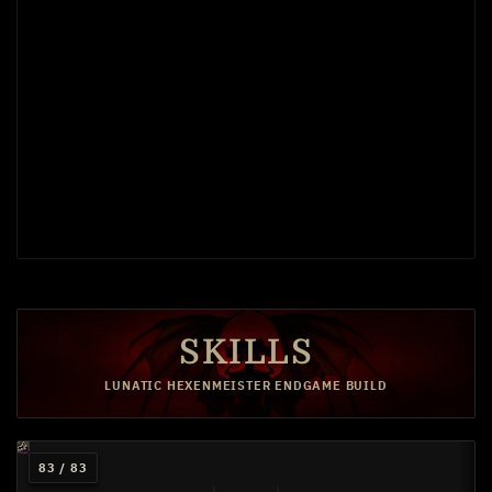
SKILLS
LUNATIC HEXENMEISTER ENDGAME BUILD
15
15
15
15
5
1
83 / 83