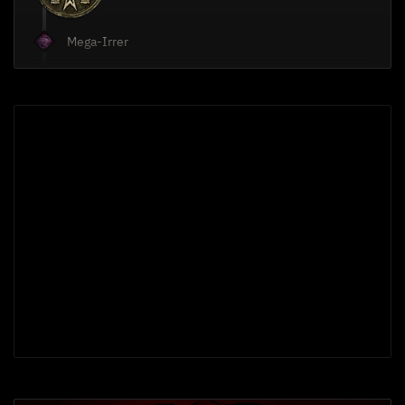
Mega-Irrer
5
Sengender Schrei
Schaden
Umkreisender Schrei
15
Gequälter Wicht
Kostenreduktion