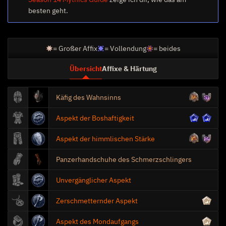
besten geht.
= Großer Affix
= Vollendung
= beides
Stählung
Übersicht
Affixe & Härtung
Käfig des Wahnsinns
Kettenaura
Aspekt der Boshaftigkeit
15
Siegel der Herbeirufungen
Aspekt der himmlischen Stärke
Panzerhandschuhe des Schmerzschlingers
Unvergänglicher Aspekt
Schaden
Zerschmetternder Aspekt
Aspekt des Mondaufgangs