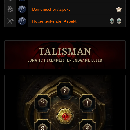
Dämonischer Aspekt
Höllenlenkender Aspekt
Mächtigere Herbeirufungen
TALISMAN
Höllenwyrm beschwören
LUNATIC HEXENMEISTER ENDGAME BUILD
15
Metamorphose
Schadensskalierung