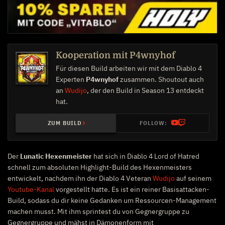
Kooperation mit P4wnyhof
Für diesen Build arbeiten wir mit dem Diablo 4
Experten
P4wnyhof
zusammen. Shoutout auch
an
Wudijo
, der den Build in Season 13 entdeckt
hat.
ZUM BUILD
FOLLOW:
Der
Lunatic Hexenmeister
hat sich in Diablo 4 Lord of Hatred
schnell zum absoluten Highlight-Build des Hexenmeisters
entwickelt, nachdem ihn der Diablo 4 Veteran
Wudijo
auf seinem
Youtube-Kanal
vorgestellt hatte. Es ist ein reiner Basisattacken-
Build, sodass du dir keine Gedanken um Ressourcen-Management
machen musst. Mit ihm sprintest du von Gegnergruppe zu
Gegnergruppe und mähst in Dämonenform mit