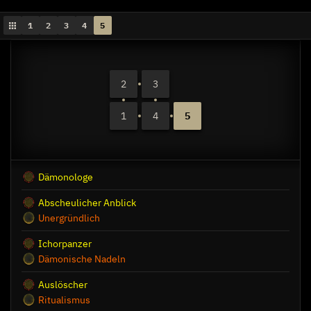
1
2
3
4
5
2
3
1
4
5
Dämonologe
Abscheulicher Anblick
Unergründlich
Ichorpanzer
Dämonische Nadeln
Auslöscher
Ritualismus