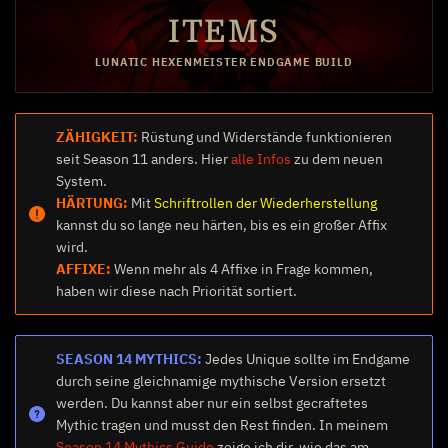
ITEMS
LUNATIC HEXENMEISTER ENDGAME BUILD
ZÄHIGKEIT:
Rüstung und Widerstände funktionieren
Dauer
seit Season 11 anders. Hier
alle Infos
zu dem neuen
System.
HÄRTUNG:
Mit
Schriftrollen der Wiederherstellung
kannst du so lange neu härten, bis es ein großer Affix
wird.
Boxsack
AFFIXE:
Wenn mehr als 4 Affixe in Frage kommen,
haben wir diese nach Priorität sortiert.
1
Finsteres Verlies
SEASON 14 MYTHICS:
Jedes Unique sollte im Endgame
durch seine gleichnamige mythische Version ersetzt
Schwächen
werden. Du kannst aber nur ein selbst gecraftetes
Mythic tragen und musst den Rest finden. In meinem
Season 14 Mythics Guide
zeige ich dir, wie das am