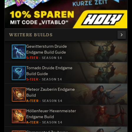
WEITERE BUILDS
Gewittersturm Druide
Endgame Build Guide
S-TIER
·
SEASON 14
Tornado Druide Endgame
Build Guide
S-TIER
·
SEASON 14
Meteor Zauberin Endgame
Build
A-TIER
·
SEASON 14
Höllenfeuer Hexenmeister
Endgame Build
A-TIER
·
SEASON 14