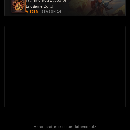
Flammentod Zauberer
Endgame Build
A-TIER
·
SEASON 14
Anno.land
Impressum
Datenschutz