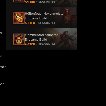
A-TIER
·
SEASON 14
Höllenfeuer Hexenmeister
Endgame Build
A-TIER
·
SEASON 14
er
Flammentod Zauberer
Endgame Build
A-TIER
·
SEASON 14
e,
tatt
ten.