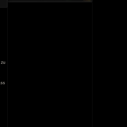
 zu
.
ass