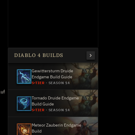
DIABLO 4 BUILDS
Gewittersturm Druide
Endgame Build Guide
n
S-TIER
·
SEASON 14
auf
Tornado Druide Endgame
Build Guide
S-TIER
·
SEASON 14
Meteor Zauberin Endgame
Build