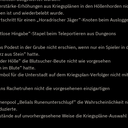
erstärke-Erhöhungen aus Kriegsplänen in den Höllenhorden ni
n ist und wiederbelebt wurde.
rtschritt für einen „Horadrischer Jäger“-Knoten beim Auslogg
htlose Hingabe“-Stapel beim Teleportieren aus Dungeons
 Podest in der Grube nicht erschien, wenn nur ein Spieler in 
z aus Stein“ hatte.
 der Hölle“ die Blutsucher-Beute nicht wie vorgesehen
 im Blute“ hatte.
bol für die Unterstadt auf dem Kriegsplan-Verfolger nicht mi
ns Rachetruhen nicht die vorgesehenen einzigartigen
nenpool „Belials Runenunterschlupf“ die Wahrscheinlichkeit n
duzierte.
nstände auf unvorhergesehene Weise die Kriegspläne-Auswahl