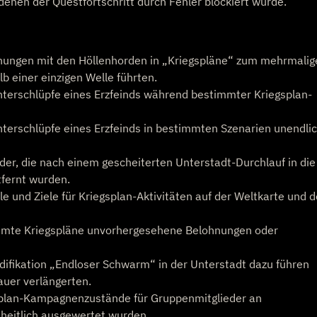
enen der Questfortschritt durch Fehler blockiert wurde.
nungen mit den Höllenhorden in „Kriegspläne“ zum mehrmalig
 einer einzigen Welle führten.
nterschlüpfe eines Erzfeinds während bestimmter Kriegsplan-
terschlüpfe eines Erzfeinds in bestimmten Szenarien unendli
der, die nach einem gescheiterten Unterstadt-Durchlauf in die
tfernt wurden.
e und Ziele für Kriegsplan-Aktivitäten auf der Weltkarte und 
immte Kriegspläne unvorhergesehene Belohnungen oder
difikation „Endloser Schwarm“ in der Unterstadt dazu führen
auer verlängerten.
splan-Kampagnenzustände für Gruppenmitglieder an
nheitlich ausgewertet wurden.