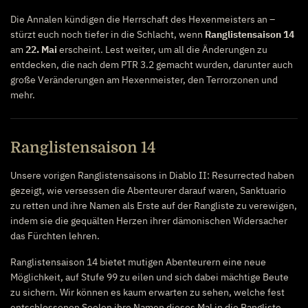
Die Annalen kündigen die Herrschaft des Hexenmeisters an –
stürzt euch noch tiefer in die Schlacht, wenn
Ranglistensaison 14
am
22. Mai
erscheint. Lest weiter, um all die Änderungen zu
entdecken, die nach dem PTR 3.2 gemacht wurden, darunter auch
große Veränderungen am Hexenmeister, den Terrorzonen und
mehr.
Ranglistensaison 14
Unsere vorigen Ranglistensaisons in Diablo II: Resurrected haben
gezeigt, wie versessen die Abenteurer darauf waren, Sanktuario
zu retten und ihre Namen als Erste auf der Rangliste zu verewigen,
indem sie die gequälten Herzen ihrer dämonischen Widersacher
das Fürchten lehren.
Ranglistensaison 14 bietet mutigen Abenteurern eine neue
Möglichkeit, auf Stufe 99 zu eilen und sich dabei mächtige Beute
zu sichern. Wir können es kaum erwarten zu sehen, welche fest
entschlossenen Seelen ihre Namen dieses Mal in die Rangliste