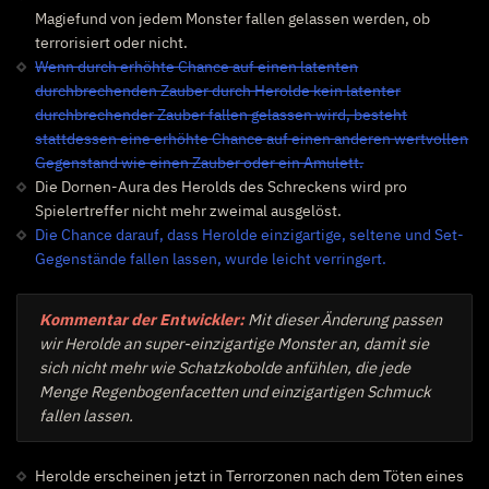
Magiefund von jedem Monster fallen gelassen werden, ob
terrorisiert oder nicht.
Wenn durch erhöhte Chance auf einen latenten
durchbrechenden Zauber durch Herolde kein latenter
durchbrechender Zauber fallen gelassen wird, besteht
stattdessen eine erhöhte Chance auf einen anderen wertvollen
Gegenstand wie einen Zauber oder ein Amulett.
Die Dornen-Aura des Herolds des Schreckens wird pro
Spielertreffer nicht mehr zweimal ausgelöst.
Die Chance darauf, dass Herolde einzigartige, seltene und Set-
Gegenstände fallen lassen, wurde leicht verringert.
Kommentar der Entwickler:
Mit dieser Änderung passen
wir Herolde an super-einzigartige Monster an, damit sie
sich nicht mehr wie Schatzkobolde anfühlen, die jede
Menge Regenbogenfacetten und einzigartigen Schmuck
fallen lassen.
Herolde erscheinen jetzt in Terrorzonen nach dem Töten eines